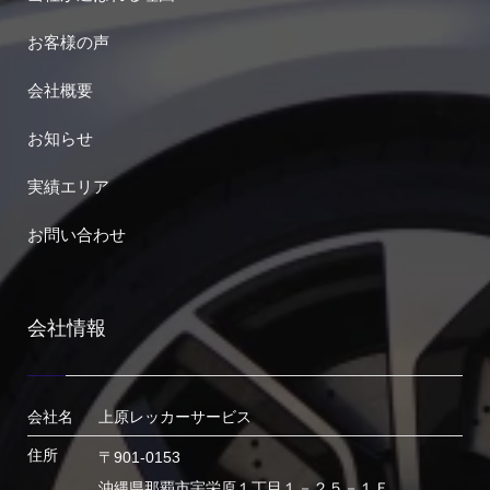
お客様の声
会社概要
お知らせ
実績エリア
お問い合わせ
会社情報
会社名
上原レッカーサービス
住所
〒901-0153
沖縄県那覇市宇栄原１丁目１－２５－１Ｆ